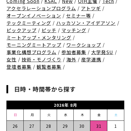
Coming Soon
/
KSAC
/
New
/
OIH主催
/
Tech
/
アクセラレーションプログラム
/
アトツギ
/
オープンイノベーション
/
セミナー等
/
テックミーティング
/
ハッカソン・アイデアソン
/
ピックアップ
/
ピッチ
/
マッチング
/
ミートアップ・メンタリング
/
モーニングミートアップ
/
ワークショップ
/
事業化構想プログラム
/
参加者募集
/
大学発SU
/
女性
/
技術・モノづくり
/
海外
/
産学連携
/
登壇者募集
/
観覧者募集
/
日時・時間帯から探す
2026年 8月
日
月
火
水
木
金
土
26
27
28
29
30
31
1