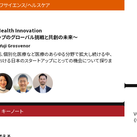
フサイエンス/ヘルスケア
Health Innovation
ップのグローバル挑戦と共創の未来～
uji Grosvenor
測、個別化医療など医療のあらゆる分野で拡大し続ける中、
おける日本のスタートアップにとっての機会について探りま
キーノート
変える