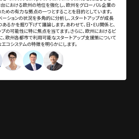
舞台における欧州の地位を強化し、欧州をグローバル企業の
のための有力な拠点の一つとすることを目的としています。
ベーションの状況を多角的に分析し、スタートアップが成長
あるかを掘り下げて議論します。あわせて、日・EU関係と、
プの可能性に特に焦点を当てます。さらに、欧州におけるビ
に、欧州各都市で利用可能なスタートアップ支援策について
なエコシステムの特徴を明らかにします。