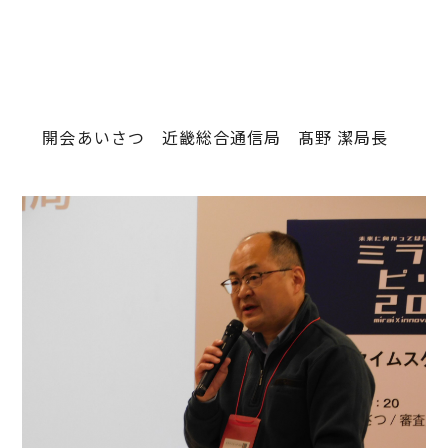
開会あいさつ 近畿総合通信局 髙野 潔局長