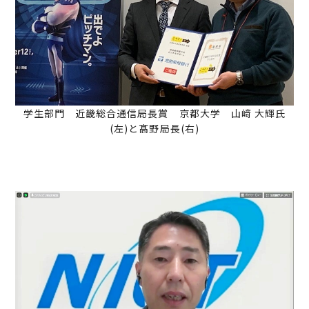
学生部門 近畿総合通信局長賞 京都大学 山﨑 大輝氏
(左)と髙野局長(右)