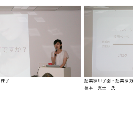
の様子
起業家甲子園・起業家
福本 真士 氏