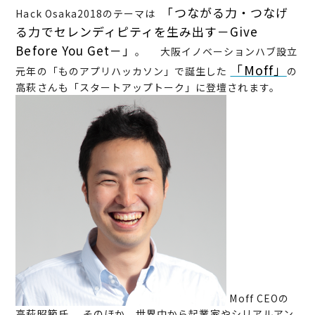
「つながる力・つなげ
Hack Osaka2018のテーマは
る力でセレンディピティを生み出す－Give
Before You Get－」
。 大阪イノベーションハブ設立
「Moff」
元年の「ものアプリハッカソン」で誕生した
の
高萩さんも「スタートアップトーク」に登壇されます。
Moff CEOの
高萩昭範氏 そのほか、世界中から起業家やシリアルアン