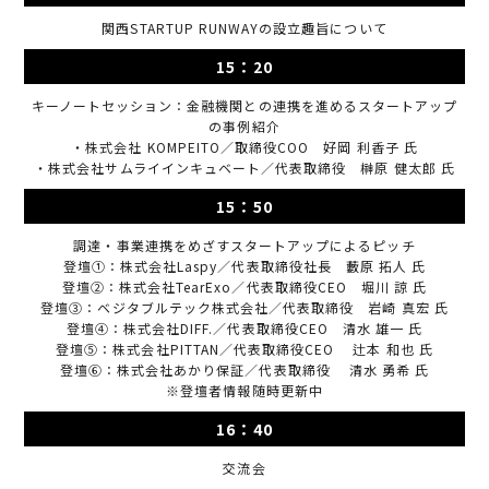
関西STARTUP RUNWAYの設立趣旨について
15：20
キーノートセッション：金融機関との連携を進めるスタートアップ
の事例紹介
・株式会社 KOMPEITO／取締役COO 好岡 利香子 氏
・株式会社サムライインキュベート／代表取締役 榊原 健太郎 氏
15：50
調達・事業連携をめざすスタートアップによるピッチ
登壇①：株式会社Laspy／代表取締役社長 藪原 拓人 氏
登壇②：株式会社TearExo／代表取締役CEO 堀川 諒 氏
登壇③：ベジタブルテック株式会社／代表取締役 岩崎 真宏 氏
登壇④：株式会社DIFF.／代表取締役CEO 清水 雄一 氏
登壇⑤：株式会社PITTAN／代表取締役CEO 辻本 和也 氏
登壇⑥：株式会社あかり保証／代表取締役 清水 勇希 氏
※登壇者情報随時更新中
16：40
交流会