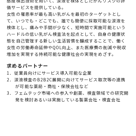
感度検出技術を用いて、涙液を検体としたがんリスクの評
価サービスを提供している。
女性の罹患率が最も高い乳がんを最初のターゲットとし
て、いつでも・どこでも、誰でも簡便に採取可能な涙液を
検体とし、痛みや手間が少なく、短時間で実施可能という
ハードルの低い乳がん検査法を起点として、自身の健康状
態を自己管理する新しい生活習慣を醸成することで、働く
女性の労働寿命延伸やQOL向上、また医療費の削減や税収
増加を実現する持続可能な健康社会の実現をめざす。
求めるパートナー
1．従業員向けにサービス導入可能な企業
2．涙液検査のB2B2C展開に向けてサービス取次等の連携
が可能な薬局・商社・保険会社など
3．フェムテック市場への参入や創薬、検査領域での研究開
発を検討あるいは実施している製薬会社・検査会社