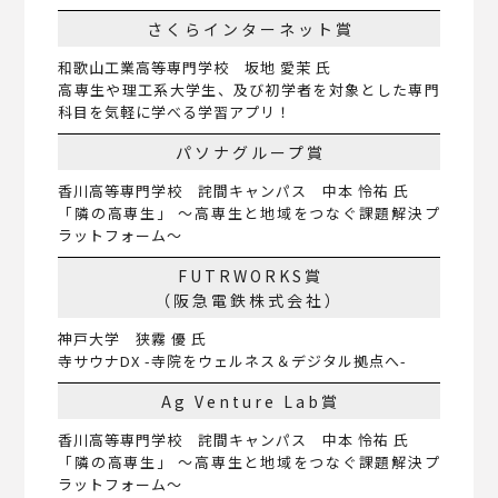
さくらインターネット賞
和歌山工業高等専門学校 坂地 愛茉 氏
高専生や理工系大学生、及び初学者を対象とした専門
科目を気軽に学べる学習アプリ！
パソナグループ賞
香川高等専門学校 詫間キャンパス 中本 怜祐 氏
「隣の高専生」 〜高専生と地域をつなぐ課題解決プ
ラットフォーム〜
FUTRWORKS賞
（阪急電鉄株式会社）
神戸大学 狭霧 優 氏
寺サウナDX -寺院をウェルネス＆デジタル拠点へ-
Ag Venture Lab賞
香川高等専門学校 詫間キャンパス 中本 怜祐 氏
「隣の高専生」 〜高専生と地域をつなぐ課題解決プ
ラットフォーム〜