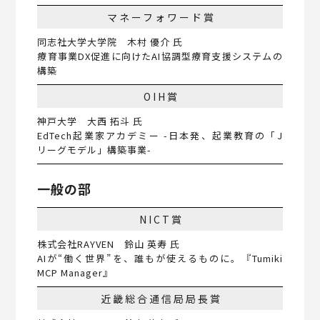
マネーフォワード賞
同志社大学大学院 木村 優介 氏
療育事業DX促進に向けたAI協調型療育支援システムの
構築
OIH賞
神戸大学 大西 拓斗 氏
EdTech起業家アカデミー -日本発、起業教育の「J
リーグモデル」構築事業-
一般の部
NICT賞
株式会社RAYVEN 鈴山 英寿 氏
AIが“働く世界”を、誰もが使えるものに。『Tumiki
MCP Manager』
近畿総合通信局局長賞