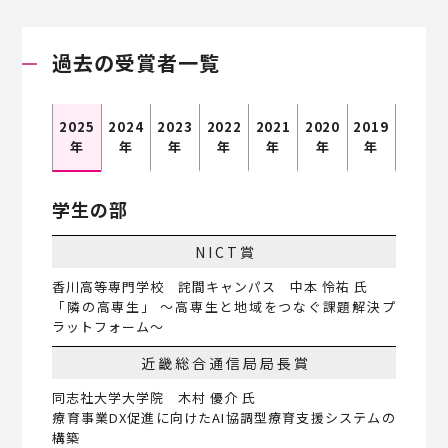
過去の受賞者一覧
2025
2024
2023
2022
2021
2020
2019
年
年
年
年
年
年
年
学生の部
NICT賞
香川高等専門学校 詫間キャンパス 中本 怜祐 氏
「隣の高専生」 〜高専生と地域をつなぐ課題解決プ
ラットフォーム〜
近畿総合通信局局長賞
同志社大学大学院 木村 優介 氏
療育事業DX促進に向けたAI協調型療育支援システムの
構築