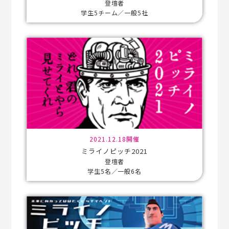
登壇者
学生5チーム／一般5社
2021.12.18開催
ミライノピッチ2021
登壇者
学生5名／一般6名