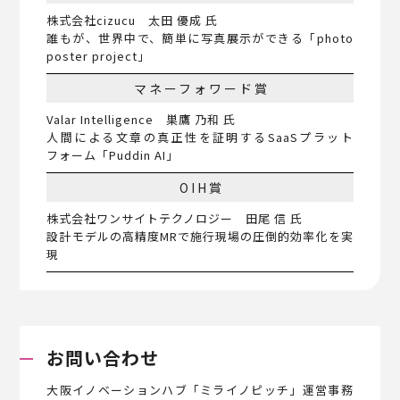
株式会社cizucu 太田 優成 氏
誰もが、世界中で、簡単に写真展示ができる「photo
poster project」
マネーフォワード賞
Valar Intelligence 巣鷹 乃和 氏
人間による文章の真正性を証明するSaaSプラット
フォーム「Puddin AI」
OIH賞
株式会社ワンサイトテクノロジー 田尾 信 氏
設計モデルの高精度MRで施行現場の圧倒的効率化を実
現
お問い合わせ
大阪イノベーションハブ「ミライノピッチ」運営事務