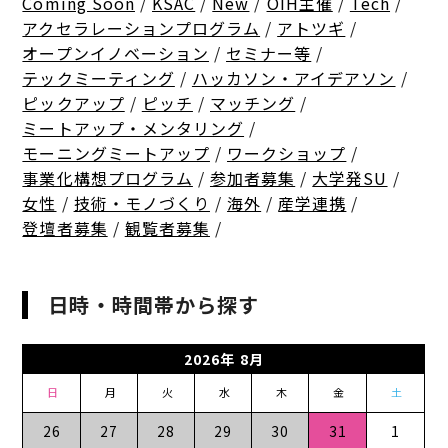
Coming Soon
/
KSAC
/
New
/
OIH主催
/
Tech
/
アクセラレーションプログラム
/
アトツギ
/
オープンイノベーション
/
セミナー等
/
テックミーティング
/
ハッカソン・アイデアソン
/
ピックアップ
/
ピッチ
/
マッチング
/
ミートアップ・メンタリング
/
モーニングミートアップ
/
ワークショップ
/
事業化構想プログラム
/
参加者募集
/
大学発SU
/
女性
/
技術・モノづくり
/
海外
/
産学連携
/
登壇者募集
/
観覧者募集
/
日時・時間帯から探す
2026年 8月
日
月
火
水
木
金
土
26
27
28
29
30
31
1