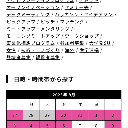
アクセラレーションプログラム
/
アトツギ
/
オープンイノベーション
/
セミナー等
/
テックミーティング
/
ハッカソン・アイデアソン
/
ピックアップ
/
ピッチ
/
マッチング
/
ミートアップ・メンタリング
/
モーニングミートアップ
/
ワークショップ
/
事業化構想プログラム
/
参加者募集
/
大学発SU
/
女性
/
技術・モノづくり
/
海外
/
産学連携
/
登壇者募集
/
観覧者募集
/
日時・時間帯から探す
2023年 9月
日
月
火
水
木
金
土
27
28
29
30
31
1
2
3
4
5
6
7
8
9