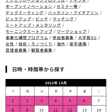
アクセラレーションプログラム
/
アトツギ
/
オープンイノベーション
/
セミナー等
/
テックミーティング
/
ハッカソン・アイデアソン
/
ピックアップ
/
ピッチ
/
マッチング
/
ミートアップ・メンタリング
/
モーニングミートアップ
/
ワークショップ
/
事業化構想プログラム
/
参加者募集
/
大学発SU
/
女性
/
技術・モノづくり
/
海外
/
産学連携
/
登壇者募集
/
観覧者募集
/
日時・時間帯から探す
2023年 10月
日
月
火
水
木
金
土
1
2
3
4
5
6
7
8
9
10
11
12
13
14