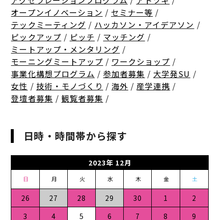
アクセラレーションプログラム
/
アトツギ
/
オープンイノベーション
/
セミナー等
/
テックミーティング
/
ハッカソン・アイデアソン
/
ピックアップ
/
ピッチ
/
マッチング
/
ミートアップ・メンタリング
/
モーニングミートアップ
/
ワークショップ
/
事業化構想プログラム
/
参加者募集
/
大学発SU
/
女性
/
技術・モノづくり
/
海外
/
産学連携
/
登壇者募集
/
観覧者募集
/
日時・時間帯から探す
2023年 12月
日
月
火
水
木
金
土
26
27
28
29
30
1
2
3
4
5
6
7
8
9