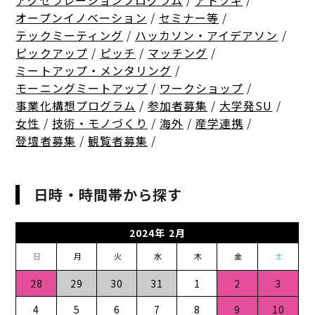
アクセラレーションプログラム
/
アトツギ
/
オープンイノベーション
/
セミナー等
/
テックミーティング
/
ハッカソン・アイデアソン
/
ピックアップ
/
ピッチ
/
マッチング
/
ミートアップ・メンタリング
/
モーニングミートアップ
/
ワークショップ
/
事業化構想プログラム
/
参加者募集
/
大学発SU
/
女性
/
技術・モノづくり
/
海外
/
産学連携
/
登壇者募集
/
観覧者募集
/
日時・時間帯から探す
2024年 2月
日
月
火
水
木
金
土
28
29
30
31
1
2
3
4
5
6
7
8
9
10