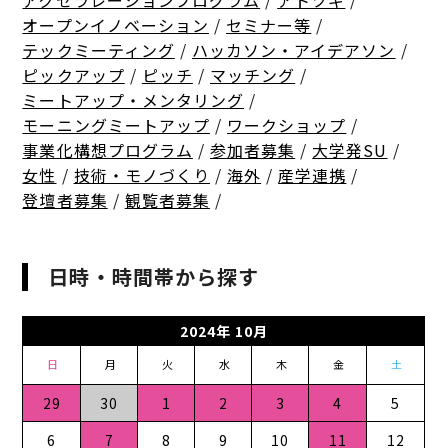
アクセラレーションプログラム
/
アトツギ
/
オープンイノベーション
/
セミナー等
/
テックミーティング
/
ハッカソン・アイデアソン
/
ピックアップ
/
ピッチ
/
マッチング
/
ミートアップ・メンタリング
/
モーニングミートアップ
/
ワークショップ
/
事業化構想プログラム
/
参加者募集
/
大学発SU
/
女性
/
技術・モノづくり
/
海外
/
産学連携
/
登壇者募集
/
観覧者募集
/
日時・時間帯から探す
2024年 10月
日
月
火
水
木
金
土
29
30
1
2
3
4
5
6
7
8
9
10
11
12