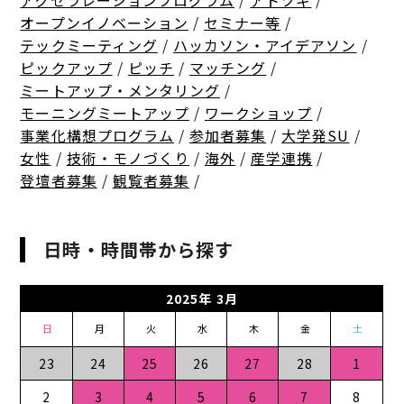
アクセラレーションプログラム
/
アトツギ
/
オープンイノベーション
/
セミナー等
/
テックミーティング
/
ハッカソン・アイデアソン
/
ピックアップ
/
ピッチ
/
マッチング
/
ミートアップ・メンタリング
/
モーニングミートアップ
/
ワークショップ
/
事業化構想プログラム
/
参加者募集
/
大学発SU
/
女性
/
技術・モノづくり
/
海外
/
産学連携
/
登壇者募集
/
観覧者募集
/
日時・時間帯から探す
2025年 3月
日
月
火
水
木
金
土
23
24
25
26
27
28
1
2
3
4
5
6
7
8