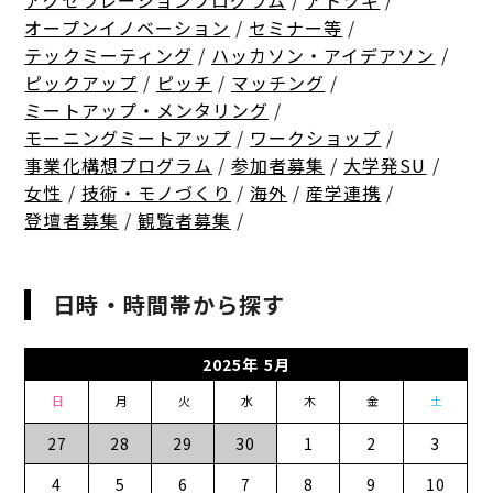
アクセラレーションプログラム
/
アトツギ
/
オープンイノベーション
/
セミナー等
/
テックミーティング
/
ハッカソン・アイデアソン
/
ピックアップ
/
ピッチ
/
マッチング
/
ミートアップ・メンタリング
/
モーニングミートアップ
/
ワークショップ
/
事業化構想プログラム
/
参加者募集
/
大学発SU
/
女性
/
技術・モノづくり
/
海外
/
産学連携
/
登壇者募集
/
観覧者募集
/
日時・時間帯から探す
2025年 5月
日
月
火
水
木
金
土
27
28
29
30
1
2
3
4
5
6
7
8
9
10