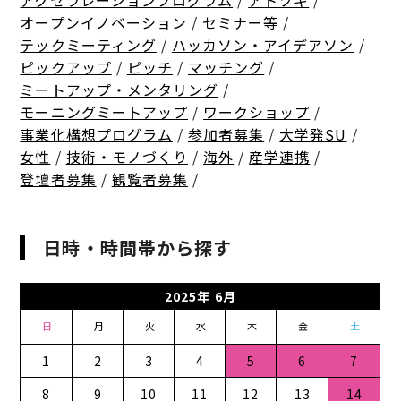
アクセラレーションプログラム
/
アトツギ
/
オープンイノベーション
/
セミナー等
/
テックミーティング
/
ハッカソン・アイデアソン
/
ピックアップ
/
ピッチ
/
マッチング
/
ミートアップ・メンタリング
/
モーニングミートアップ
/
ワークショップ
/
事業化構想プログラム
/
参加者募集
/
大学発SU
/
女性
/
技術・モノづくり
/
海外
/
産学連携
/
登壇者募集
/
観覧者募集
/
日時・時間帯から探す
2025年 6月
日
月
火
水
木
金
土
1
2
3
4
5
6
7
8
9
10
11
12
13
14