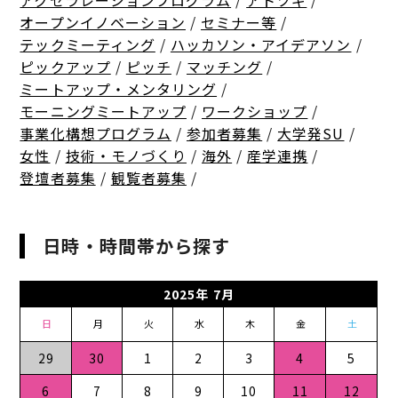
アクセラレーションプログラム
/
アトツギ
/
オープンイノベーション
/
セミナー等
/
テックミーティング
/
ハッカソン・アイデアソン
/
ピックアップ
/
ピッチ
/
マッチング
/
ミートアップ・メンタリング
/
モーニングミートアップ
/
ワークショップ
/
事業化構想プログラム
/
参加者募集
/
大学発SU
/
女性
/
技術・モノづくり
/
海外
/
産学連携
/
登壇者募集
/
観覧者募集
/
日時・時間帯から探す
2025年 7月
日
月
火
水
木
金
土
29
30
1
2
3
4
5
6
7
8
9
10
11
12