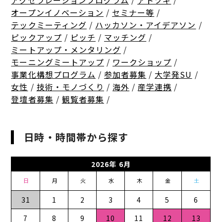
アクセラレーションプログラム
/
アトツギ
/
オープンイノベーション
/
セミナー等
/
テックミーティング
/
ハッカソン・アイデアソン
/
ピックアップ
/
ピッチ
/
マッチング
/
ミートアップ・メンタリング
/
モーニングミートアップ
/
ワークショップ
/
事業化構想プログラム
/
参加者募集
/
大学発SU
/
女性
/
技術・モノづくり
/
海外
/
産学連携
/
登壇者募集
/
観覧者募集
/
日時・時間帯から探す
2026年 6月
日
月
火
水
木
金
土
31
1
2
3
4
5
6
7
8
9
10
11
12
13