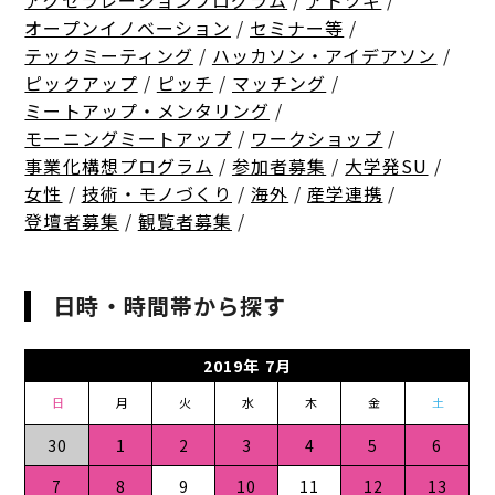
アクセラレーションプログラム
/
アトツギ
/
オープンイノベーション
/
セミナー等
/
テックミーティング
/
ハッカソン・アイデアソン
/
ピックアップ
/
ピッチ
/
マッチング
/
ミートアップ・メンタリング
/
モーニングミートアップ
/
ワークショップ
/
事業化構想プログラム
/
参加者募集
/
大学発SU
/
女性
/
技術・モノづくり
/
海外
/
産学連携
/
登壇者募集
/
観覧者募集
/
日時・時間帯から探す
2019年 7月
日
月
火
水
木
金
土
30
1
2
3
4
5
6
7
8
9
10
11
12
13