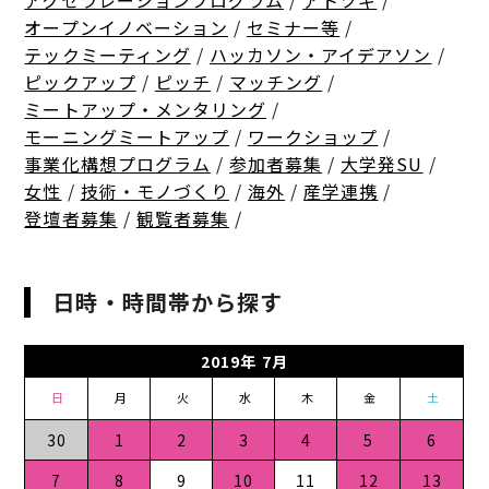
アクセラレーションプログラム
/
アトツギ
/
オープンイノベーション
/
セミナー等
/
テックミーティング
/
ハッカソン・アイデアソン
/
ピックアップ
/
ピッチ
/
マッチング
/
ミートアップ・メンタリング
/
モーニングミートアップ
/
ワークショップ
/
事業化構想プログラム
/
参加者募集
/
大学発SU
/
女性
/
技術・モノづくり
/
海外
/
産学連携
/
登壇者募集
/
観覧者募集
/
日時・時間帯から探す
2019年 7月
日
月
火
水
木
金
土
30
1
2
3
4
5
6
7
8
9
10
11
12
13