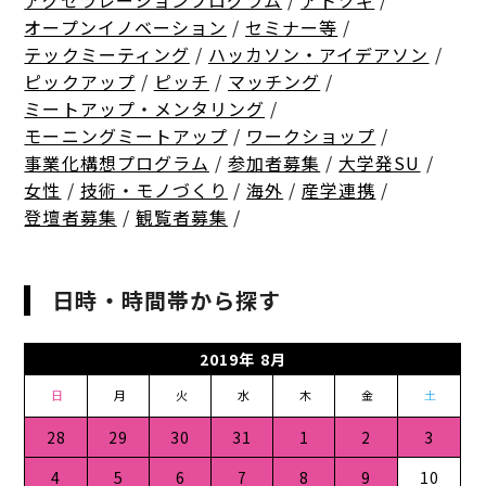
アクセラレーションプログラム
/
アトツギ
/
オープンイノベーション
/
セミナー等
/
テックミーティング
/
ハッカソン・アイデアソン
/
ピックアップ
/
ピッチ
/
マッチング
/
ミートアップ・メンタリング
/
モーニングミートアップ
/
ワークショップ
/
事業化構想プログラム
/
参加者募集
/
大学発SU
/
女性
/
技術・モノづくり
/
海外
/
産学連携
/
登壇者募集
/
観覧者募集
/
日時・時間帯から探す
2019年 8月
日
月
火
水
木
金
土
28
29
30
31
1
2
3
4
5
6
7
8
9
10