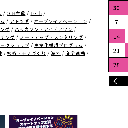
30
w
/
OIH主催
/
Tech
/
ム
/
アトツギ
/
オープンイノベーション
/
7
ング
/
ハッカソン・アイデアソン
/
14
ッチング
/
ミートアップ・メンタリング
/
ワークショップ
/
事業化構想プログラム
/
21
性
/
技術・モノづくり
/
海外
/
産学連携
/
28