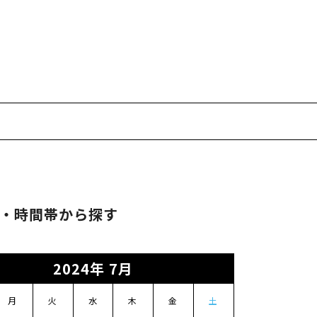
・時間帯から探す
2024年 7月
月
火
水
木
金
土