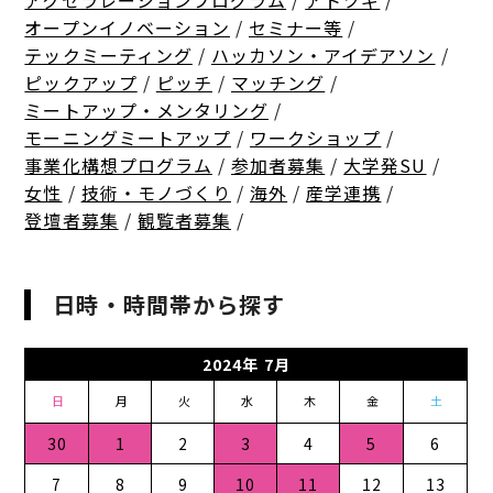
アクセラレーションプログラム
/
アトツギ
/
オープンイノベーション
/
セミナー等
/
テックミーティング
/
ハッカソン・アイデアソン
/
ピックアップ
/
ピッチ
/
マッチング
/
ミートアップ・メンタリング
/
モーニングミートアップ
/
ワークショップ
/
事業化構想プログラム
/
参加者募集
/
大学発SU
/
女性
/
技術・モノづくり
/
海外
/
産学連携
/
登壇者募集
/
観覧者募集
/
日時・時間帯から探す
2024年 7月
日
月
火
水
木
金
土
30
1
2
3
4
5
6
7
8
9
10
11
12
13