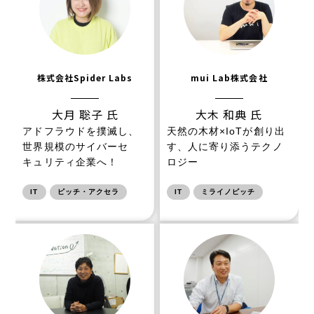
株式会社Spider Labs
mui Lab株式会社
大月 聡子 氏
大木 和典 氏
アドフラウドを撲滅し、
天然の木材×IoTが創り出
世界規模のサイバーセ
す、人に寄り添うテクノ
キュリティ企業へ！
ロジー
IT
ピッチ・アクセラ
IT
ミライノピッチ