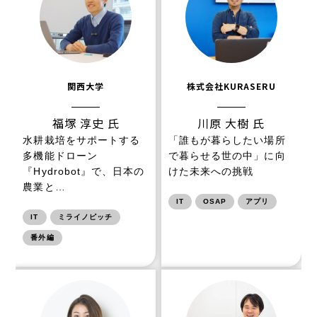
関西大学
株式会社KURASERU
福塚 淳史 氏
川原 大樹 氏
水耕栽培をサポートする
「誰もが暮らしたい場所
多機能ドローン
で暮らせる世の中」に向
『Hydrobot』で、日本の
けた未来への挑戦
農業と…
IT
OSAP
アプリ
IT
ミライノピッチ
番外編