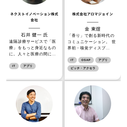
ネクストイノベーション株式
株式会社アロマジョイン
会社
金 東煜
石井 健一 氏
「香り」で創る新時代の
遠隔診療サービスで「医
コミュニケーション。 世
療」をもっと身近なもの
界初・嗅覚ディスプ…
に。人々と医療の間に…
IT
OSAP
アプリ
IT
アプリ
ピッチ・アクセラ