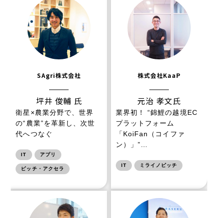
SAgri株式会社
株式会社KaaP
坪井 俊輔 氏
元治 孝文氏
衛星×農業分野で、世界
業界初！ “錦鯉の越境EC
の“農業”を革新し、次世
プラットフォーム
代へつなぐ
「KoiFan（コイファ
ン）」”…
IT
アプリ
IT
ミライノピッチ
ピッチ・アクセラ