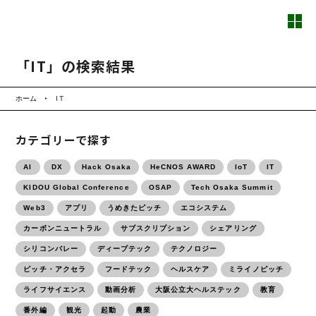
「IT」の検索結果
ホーム
IT
カテゴリーで探す
AI
DX
Hack Osaka
HeCNOS AWARD
IoT
IT
KIDOU Global Conference
OSAP
Tech Osaka Summit
Web3
アプリ
うめきたピッチ
エコシステム
カーボンニュートラル
サブスクリプション
シェアリング
シリコンバレー
ディープテック
テクノロジー
ピッチ・アクセラ
フードテック
ヘルスケア
ミライノピッチ
ライフサイエンス
動画分析
大阪公立大ヘルステック
教育
番外編
観光
起動
農業