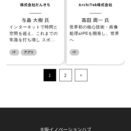
株式会社だんきち
ArchiTek株式会社
与島 大樹 氏
高田 周一 氏
インターネットで時間と
世界初の核心技術・画像
空間を超え、これまでの
処理aIPEを開発し、世界
常識を打ち壊し スポ…
へ
IT
アプリ
IT
1
2
>
大阪イノベーションハブ