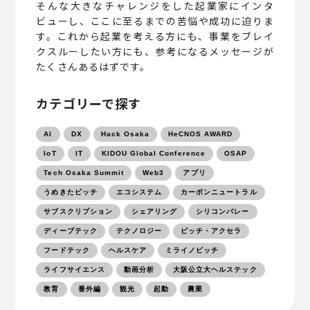
そんな大きなチャレンジをした起業家にインタ
ビューし、ここに至るまでの苦悩や成功に迫りま
す。これから起業を考える方にも、事業をブレイ
クスルーしたい方にも、参考になるメッセージが
たくさんあるはずです。
カテゴリーで探す
AI
DX
Hack Osaka
HeCNOS AWARD
IoT
IT
KIDOU Global Conference
OSAP
Tech Osaka Summit
Web3
アプリ
うめきたピッチ
エコシステム
カーボンニュートラル
サブスクリプション
シェアリング
シリコンバレー
ディープテック
テクノロジー
ピッチ・アクセラ
フードテック
ヘルスケア
ミライノピッチ
ライフサイエンス
動画分析
大阪公立大ヘルステック
教育
番外編
観光
起動
農業