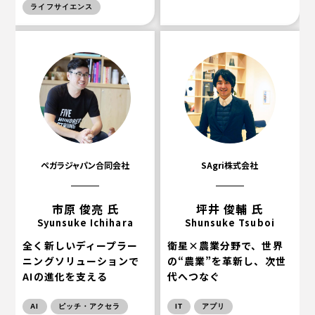
ライフサイエンス
ペガラジャパン合同会社
SAgri株式会社
市原 俊亮 氏
坪井 俊輔 氏
Syunsuke Ichihara
Shunsuke Tsuboi
全く新しいディープラー
衛星×農業分野で、世界
ニングソリューションで
の“農業”を革新し、次世
AIの進化を支える
代へつなぐ
AI
ピッチ・アクセラ
IT
アプリ