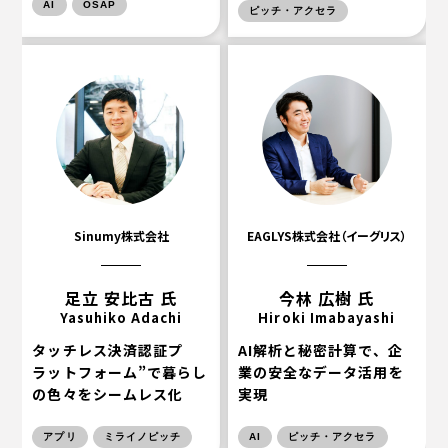
AI
OSAP
ピッチ・アクセラ
Sinumy株式会社
EAGLYS株式会社（イーグリス）
足立 安比古 氏
今林 広樹 氏
Yasuhiko Adachi
Hiroki Imabayashi
タッチレス決済認証プ
AI解析と秘密計算で、企
ラットフォーム”で暮らし
業の安全なデータ活用を
の色々をシームレス化
実現
アプリ
ミライノピッチ
AI
ピッチ・アクセラ