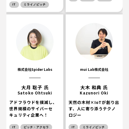
IT
ミライノピッチ
株式会社Spider Labs
mui Lab株式会社
大月 聡子 氏
大木 和典 氏
Satoko Ohtsuki
Kazunori Oki
アドフラウドを撲滅し、
天然の木材×IoTが創り出
世界規模のサイバーセ
す、人に寄り添うテクノ
キュリティ企業へ！
ロジー
IT
ピッチ・アクセラ
IT
ミライノピッチ